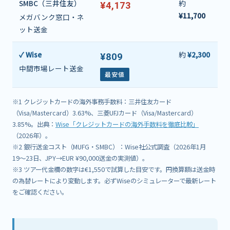
SMBC（三井住友）
約
¥4,173
¥11,700
メガバンク窓口・ネ
ット送金
✓ Wise
約
¥2,300
¥809
中間市場レート送金
最安値
※1 クレジットカードの海外事務手数料：三井住友カード
（Visa/Mastercard）3.63%、三菱UFJカード（Visa/Mastercard）
3.85%。出典：
Wise「クレジットカードの海外手数料を徹底比較」
（2026年）。
※2 銀行送金コスト（MUFG・SMBC）：Wise社公式調査（2026年1月
19〜23日、JPY→EUR ¥90,000送金の実測値）。
※3 ツアー代金欄の数字は€1,550で試算した目安です。円換算額は送金時
の為替レートにより変動します。必ずWiseのシミュレーターで最新レート
をご確認ください。