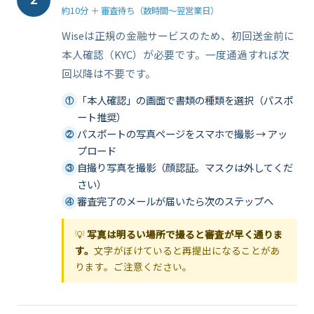
2
約10分 ＋ 審査待ち（数時間〜翌営業日）
Wiseは正規の金融サービスのため、初回送金前に
本人確認（KYC）が必要です。一度通過すれば次
回以降は不要です。
「本人確認」の画面で書類の種類を選択（パスポ
①
ート推奨）
パスポートの写真ページをスマホで撮影 → アッ
②
プロード
自撮り写真を撮影（顔認証。マスクは外してくだ
③
さい）
審査完了のメールが届いたら次のステップへ
④
💡
写真は明るい場所で撮ると審査が早く通りま
す。
文字がぼけていると再提出になることがあ
ります。ご注意ください。