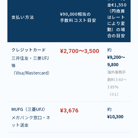
金€1,550
（円換算
¥90,000相当の
支払い方法
はレート
手数料コスト目安
により変
動）の場
合の目安
クレジットカード
約
¥2,700〜3,500
¥9,200〜
三井住友・三菱UFJ
9,800
等
海外事務手
（Visa/Mastercard）
数料 3.63〜
3.85%
（※1）
MUFG（三菱UFJ）
約
¥3,676
¥10,300
メガバンク窓口・ネ
ット送金